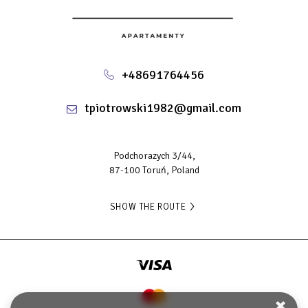
• część jadalna
• czajnik elektryczny
• przybory kuchenne
• piekarnik
• płyta kuchenna
+48691764456
• ekspres do kawy
• stół
tpiotrowski1982@gmail.com
• meble ogrodowe
• stół na świeżym powietrzu
• budzenie na życzenie
• pościel
Podchorazych 3/44,
• prywatne mieszkanie w budynku
87-100 Toruń, Poland
Bezpłatne WiFi!
SHOW THE ROUTE