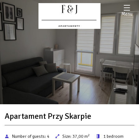
Menu
Apartament Przy Skarpie
2
Number of guests:
4
Size:
37,00 m
1 bedroom