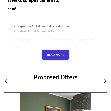
Wielkość apartamentu:
36 m²
Sypialnia 1:
1 duże łóżko podwójne
Salon:
1 rozkładana sofa
Ten apartament dysponuje kuchnią z przyborami kuchennymi.
Podłoga wyłożona jest kafelkami lub marmurem.
READ MORE
W Twojej prywatnej łazience:
Proposed Offers
• suszarka do włosów
• wanna lub prysznic
• ręczniki
Udogodnienia w apartamencie: