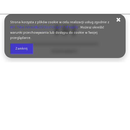
Strona korzysta z plików cookie w celu realizacji usług zgodnie z
POLITYKA PRYWATNOŚCI I COOKIES SERWISU
. Możesz określić
warunki przechowywania lub dostępu do cookie w Twojej
przeglądarce.
Zamknij
+48691764456
tpiotrowski1982@gmail.com
Podchorazych 3/44,
87-100 Toruń, Polska
WYZNACZ TRASĘ