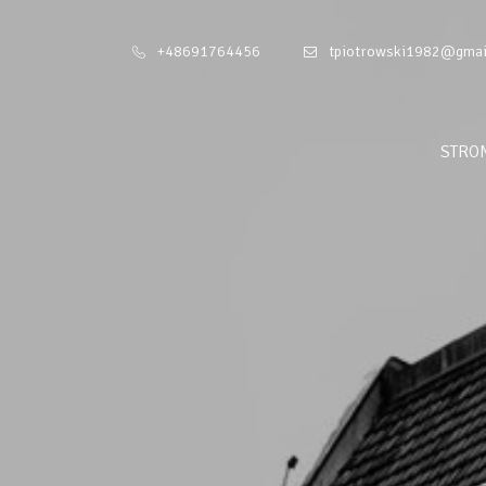
+48691764456
tpiotrowski1982@gmai
STRO