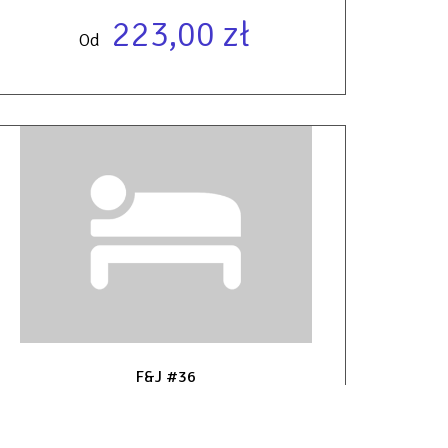
223,00 zł
Od
F&J #36
2
43,00 m
4