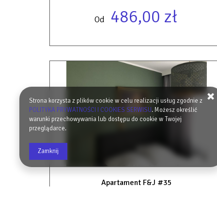
486,00 zł
Od
Strona korzysta z plików cookie w celu realizacji usług zgodnie z
POLITYKA PRYWATNOŚCI I COOKIES SERWISU
. Możesz określić
warunki przechowywania lub dostępu do cookie w Twojej
przeglądarce.
Zamknij
Apartament F&J #35
2
56,00 m
6