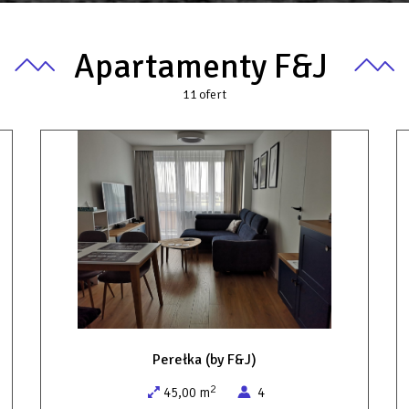
Apartamenty F&J
11
ofert
Perełka (by F&J)
2
45,00 m
4