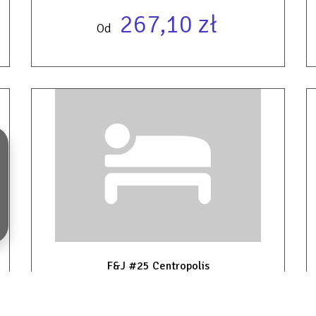
267,10 zł
Od
F&J #25 Centropolis
2
39,00 m
4