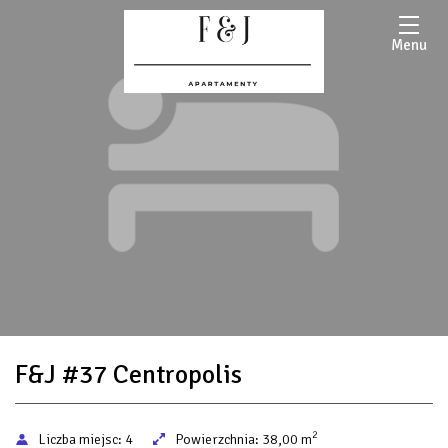
Menu
F&J #37 Centropolis
2
Liczba miejsc:
4
Powierzchnia:
38,00 m