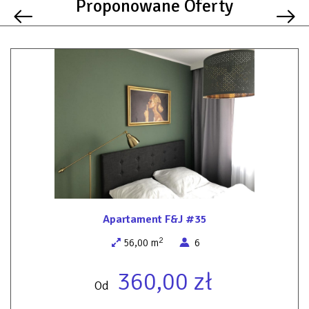
Proponowane Oferty
Apartament F&J #35
2
56,00 m
6
360,00 zł
Od