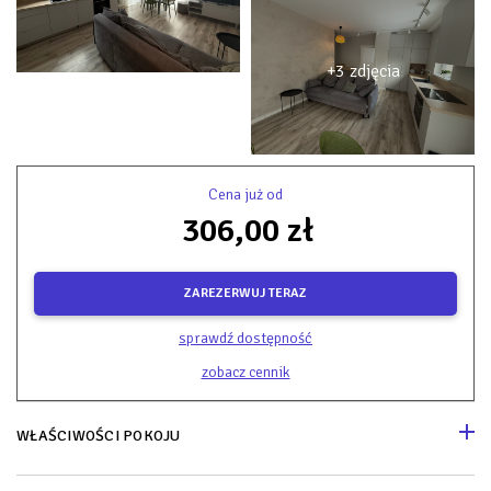
+3 zdjęcia
Cena już od
306,00 zł
ZAREZERWUJ TERAZ
sprawdź dostępność
zobacz cennik
WŁAŚCIWOŚCI POKOJU