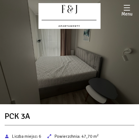
Menu
PCK 3A
2
Liczba miejsc:
6
Powierzchnia:
47,70 m