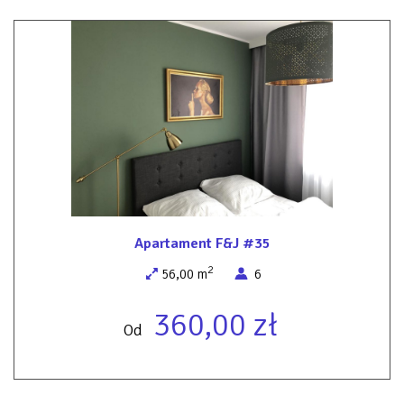
Apartament F&J #35
2
56,00 m
6
360,00 zł
Od