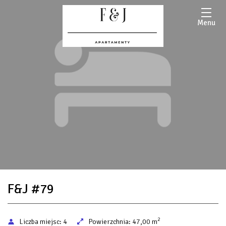
Menu
F&J #79
2
Liczba miejsc:
4
Powierzchnia:
47,00 m