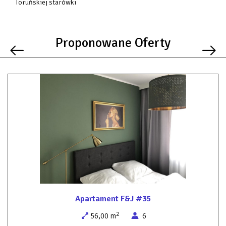
Toruńskiej starówki
Proponowane Oferty
Apartament F&J #35
2
56,00 m
6