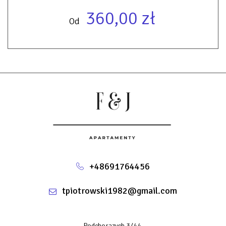
360,00 zł
Od
+48691764456
tpiotrowski1982@gmail.com
Podchorazych 3/44,