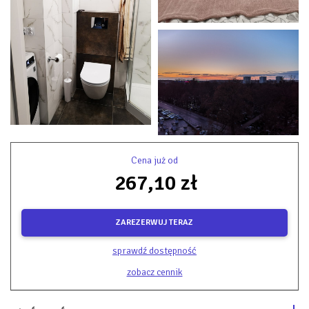
Cena już od
267,10 zł
ZAREZERWUJ TERAZ
sprawdź dostępność
zobacz cennik