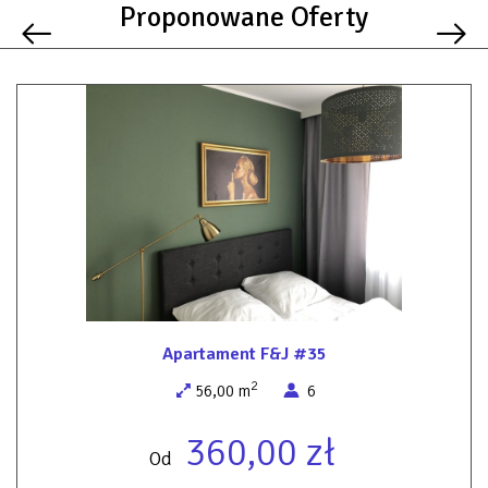
Proponowane Oferty
Apartament F&J #35
2
56,00 m
6
360,00 zł
Od